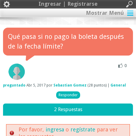
Ingresar | Registrarse
Mostrar Menú
Qué pasa si no pago la boleta después
de la fecha límite?
0
preguntado
Abr 5, 2017
por
Sebastian Gomez
(
28
puntos)
|
General
2 Respuestas
Por favor,
ingresa
o
regístrate
para ver