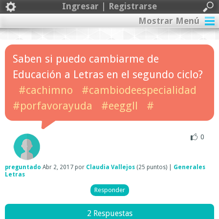
Ingresar | Registrarse
Mostrar Menú
Saben si puedo cambiarme de
Educación a Letras en el segundo ciclo?
#cachimno
#cambiodeespecialidad
#porfavorayuda
#eeggll
#
0
preguntado
Abr 2, 2017
por
Claudia Vallejos
(
25
puntos)
|
Generales
Letras
2 Respuestas