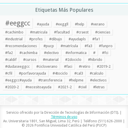
Etiquetas Más Populares
#eeggcc
#ayuda
#eeggll
#help
#verano
#cachimbo
#matricula
#facultad
#craest
#ciencias
#industrial
#profes
#dibujo
#ayudapls
#fa1
#recomendaciones
#pucp
#matrícula
#fa3
#funpro
#fa2
#cachimba
#electivo
#informatica
#
#fci
#caldif
#cursos
#material
#2dociclo
#hibrido
#dudaseeggcc
#cicloverano
#faci
#retiro
#2019-2
#cfil
#porfavorayuda
#4tociclo
#cal3
#calculo
#eeggcc#ayuda
#transferencia
#helpme
#electivos
#2020-2
#necesitoayuda
#2021-2
#civil
#letras
Servicio ofrecido por la Dirección de Tecnologías de Información (DTI). |
Términos de uso
Av. Universitaria 1801, San Miguel, Lima 32, Perú | Teléfono (511) 626-2000 |
© 2026 Pontificia Univesidad Católica del Perú (PUCP)