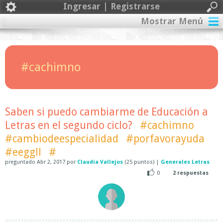
Ingresar | Registrarse
Mostrar Menú
#cachimno
Saben si puedo cambiarme de Educación a
Letras en el segundo ciclo?
#cachimno
#cambiodeespecialidad
#porfavorayuda
#eeggll
#
preguntado
Abr 2, 2017
por
Claudia Vallejos
(
25
puntos)
|
Generales Letras
0
2
respuestas