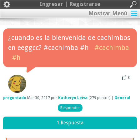
Ingresar | Registrarse
Mostrar Menú
¿cuando es la bienvenida de cachimbos
en eeggcc? #cachimba #h
#cachimba
#h
0
preguntado
Mar 30, 2017
por
Katheryn Leiva
(
279
puntos)
|
General
1 Respuesta