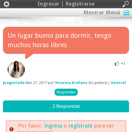
Ingresar | Registrarse
Mostrar Menú
Un lugar bueno para dormir, tengo
muchos horas libres
+1
preguntado
Mar 27, 2017
por
Yessenia Arellano
(
62
puntos)
|
General
2 Respuestas
Por favor,
ingresa
o
regístrate
para ver