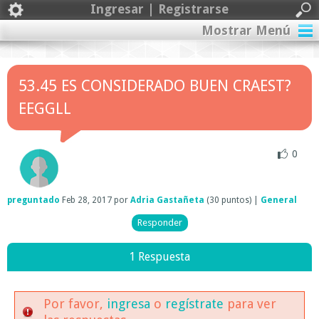
Ingresar | Registrarse
Mostrar Menú
53.45 ES CONSIDERADO BUEN CRAEST?
EEGGLL
0
preguntado
Feb 28, 2017
por
Adria Gastañeta
(
30
puntos)
|
General
1 Respuesta
Por favor,
ingresa
o
regístrate
para ver