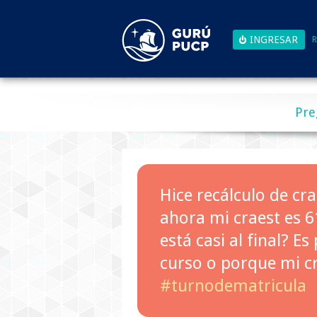
R
Pre
Hice recálculo de cr
ahora mi craest es 6
está casi al final? E
curso o porque mi c
#turnodematricula