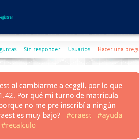
egistrar
guntas
Sin responder
Usuarios
Hacer una preg
aest al cambiarme a eeggll, por lo que
1.42. Por qué mi turno de matricula
s porque no me pre inscribí a ningún
raest es muy bajo?
#craest
#ayuda
#recalculo