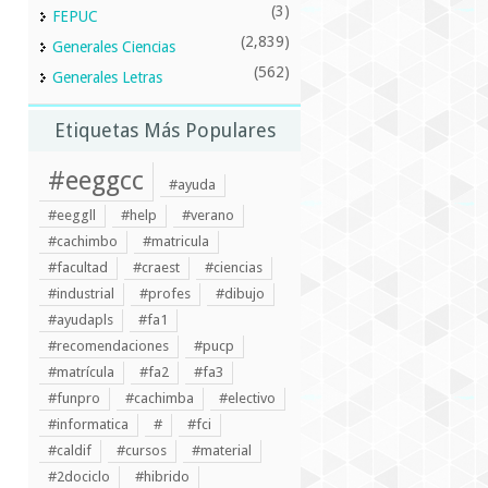
(3)
FEPUC
(2,839)
Generales Ciencias
(562)
Generales Letras
Etiquetas Más Populares
#eeggcc
#ayuda
#eeggll
#help
#verano
#cachimbo
#matricula
#facultad
#craest
#ciencias
#industrial
#profes
#dibujo
#ayudapls
#fa1
#recomendaciones
#pucp
#matrícula
#fa2
#fa3
#funpro
#cachimba
#electivo
#informatica
#
#fci
#caldif
#cursos
#material
#2dociclo
#hibrido