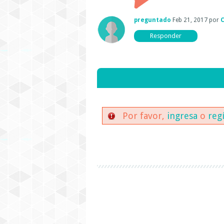
preguntado
Feb 21, 2017
por
C
Por favor,
ingresa
o
reg