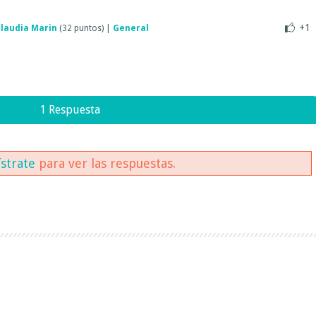
+1
laudia Marin
(
32
puntos)
|
General
1 Respuesta
ístrate
para ver las respuestas.