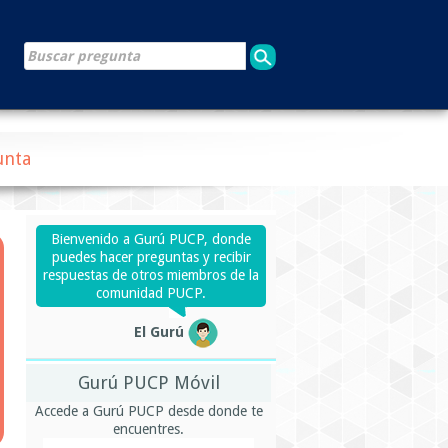
unta
Bienvenido a Gurú PUCP, donde
puedes hacer preguntas y recibir
respuestas de otros miembros de la
comunidad PUCP.
El Gurú
Gurú PUCP Móvil
Accede a Gurú PUCP desde donde te
encuentres.