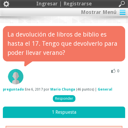
Ingresar | Registrarse
Mostrar Menú
La devolución de libros de biblio es
hasta el 17. Tengo que devolverlo para
poder llevar verano?
0
preguntado
Ene 6, 2017
por
Mario Chunga
(
46
puntos)
|
General
1 Respuesta