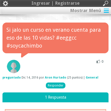
Ingresar | Registrarse
Mostrar Menú
Si jalo un curso en verano cuenta para
eso de las 10 vidas? #eeggcc
#soycachimbo
0
preguntado
Dic 14, 2016
por
Aron Hurtado
(
25
puntos)
|
General
1 Respuesta