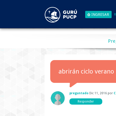
R
Pre
abrirán ciclo verano
preguntado
Dic 11, 2016
por
C