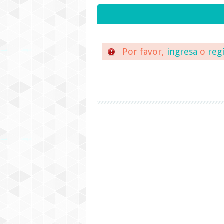
Por favor,
ingresa
o
reg