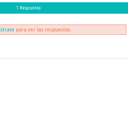
1 Respuesta
ístrate
para ver las respuestas.