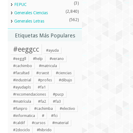
(3)
FEPUC
(2,840)
Generales Ciencias
(562)
Generales Letras
Etiquetas Más Populares
#eeggcc
#ayuda
#eeggll
#help
#verano
#cachimbo
#matricula
#facultad
#craest
#ciencias
#industrial
#profes
#dibujo
#ayudapls
#fa1
#recomendaciones
#pucp
#matrícula
#fa2
#fa3
#funpro
#cachimba
#electivo
#informatica
#
#fci
#caldif
#cursos
#material
#2dociclo
#hibrido