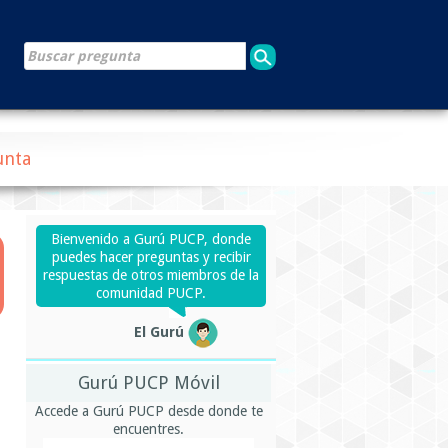
unta
Bienvenido a Gurú PUCP, donde
puedes hacer preguntas y recibir
respuestas de otros miembros de la
comunidad PUCP.
El Gurú
Gurú PUCP Móvil
Accede a Gurú PUCP desde donde te
encuentres.