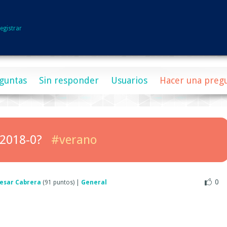
egistrar
guntas
Sin responder
Usuarios
Hacer una preg
 2018-0?
#verano
0
esar Cabrera
(
91
puntos)
|
General