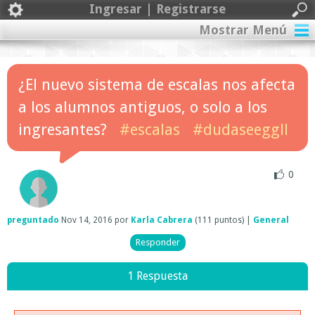
Ingresar | Registrarse
Mostrar Menú
¿El nuevo sistema de escalas nos afecta
a los alumnos antiguos, o solo a los
ingresantes?
#escalas
#dudaseeggll
0
preguntado
Nov 14, 2016
por
Karla Cabrera
(
111
puntos)
|
General
1 Respuesta