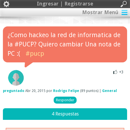
Ingresar | Registrarse
Mostrar Menú
¿Como hackeo la red de informatica de
la #PUCP? Quiero cambiar Una nota de
PC :(
#pucp
+3
preguntado
Abr 20, 2015
por
Rodrigo Felipe
(
89
puntos)
|
General
4 Respuestas