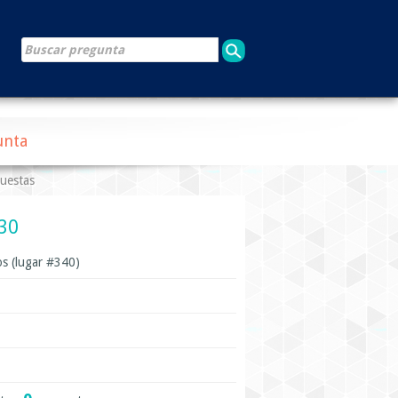
unta
puestas
230
s (lugar #
340
)