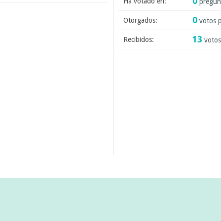
0
Ha votado en:
pregun
0
Otorgados:
votos p
13
Recibidos:
votos