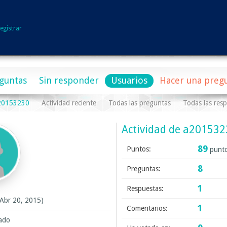
egistrar
guntas
Sin responder
Usuarios
Hacer una preg
a20153230
Actividad reciente
Todas las preguntas
Todas las res
Actividad de a20153
89
Puntos:
punto
8
Preguntas:
1
Respuestas:
 Abr 20, 2015)
1
Comentarios:
rado