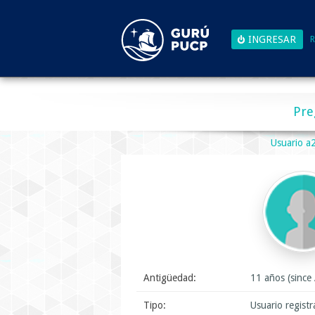
R
Pre
Usuario 
Antigüedad:
11 años (since
Tipo:
Usuario regist