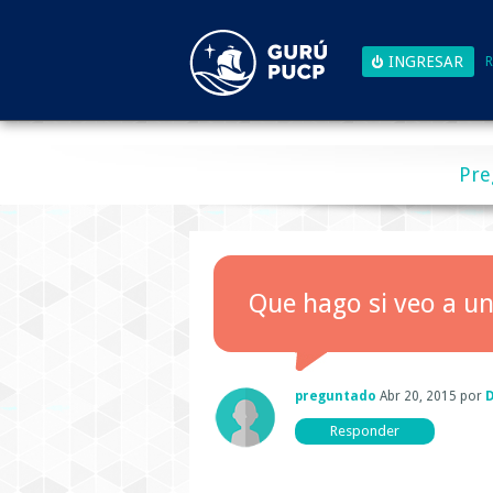
R
Pre
Que hago si veo a u
preguntado
Abr 20, 2015
por