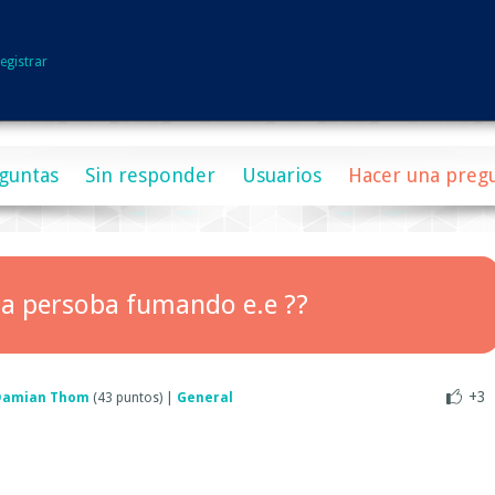
egistrar
guntas
Sin responder
Usuarios
Hacer una preg
na persoba fumando e.e ??
+3
Damian Thom
(
43
puntos)
|
General