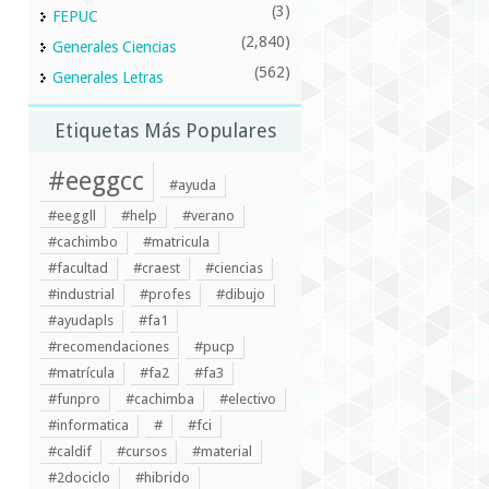
(3)
FEPUC
(2,840)
Generales Ciencias
(562)
Generales Letras
Etiquetas Más Populares
#eeggcc
#ayuda
#eeggll
#help
#verano
#cachimbo
#matricula
#facultad
#craest
#ciencias
#industrial
#profes
#dibujo
#ayudapls
#fa1
#recomendaciones
#pucp
#matrícula
#fa2
#fa3
#funpro
#cachimba
#electivo
#informatica
#
#fci
#caldif
#cursos
#material
#2dociclo
#hibrido