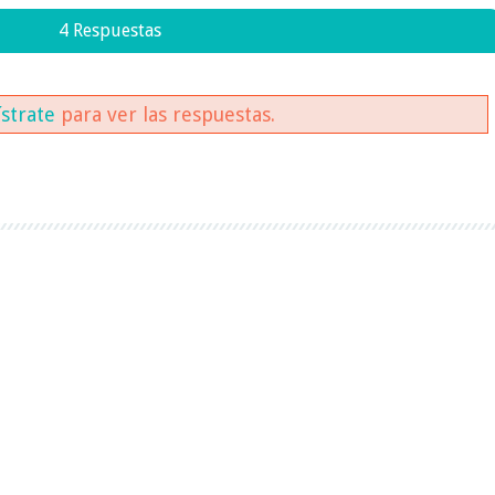
4 Respuestas
ístrate
para ver las respuestas.