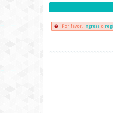
Por favor,
ingresa
o
reg