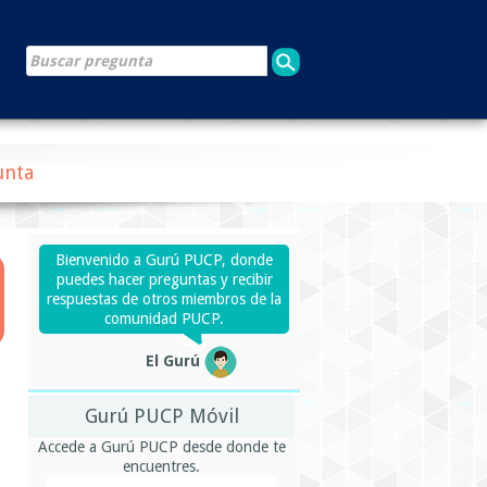
unta
Bienvenido a Gurú PUCP, donde
puedes hacer preguntas y recibir
respuestas de otros miembros de la
comunidad PUCP.
El Gurú
Gurú PUCP Móvil
Accede a Gurú PUCP desde donde te
encuentres.