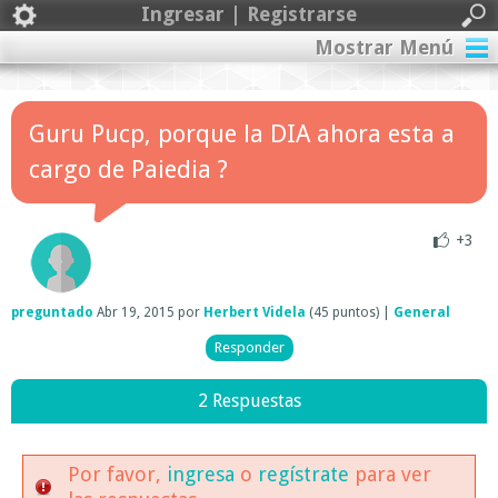
Ingresar | Registrarse
Mostrar Menú
Guru Pucp, porque la DIA ahora esta a
cargo de Paiedia ?
+3
preguntado
Abr 19, 2015
por
Herbert Videla
(
45
puntos)
|
General
2 Respuestas
Por favor,
ingresa
o
regístrate
para ver