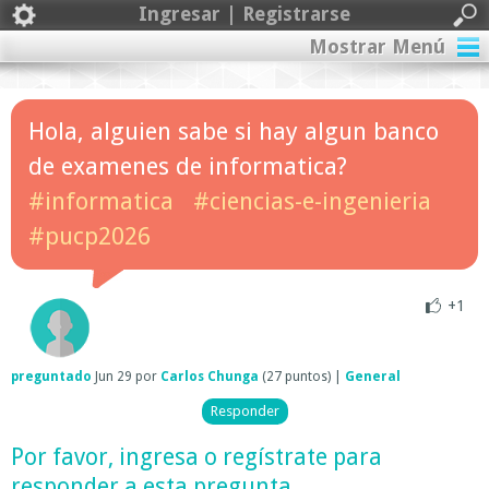
Ingresar | Registrarse
Mostrar Menú
Hola, alguien sabe si hay algun banco
de examenes de informatica?
#informatica
#ciencias-e-ingenieria
#pucp2026
+1
preguntado
Jun 29
por
Carlos Chunga
(
27
puntos)
|
General
Por favor,
ingresa
o
regístrate
para
responder a esta pregunta.