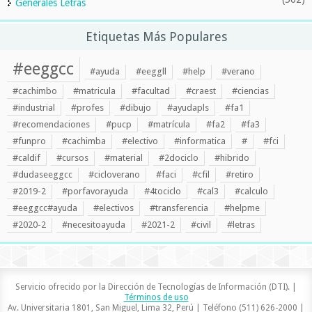
Generales Letras
Etiquetas Más Populares
#eeggcc
#ayuda
#eeggll
#help
#verano
#cachimbo
#matricula
#facultad
#craest
#ciencias
#industrial
#profes
#dibujo
#ayudapls
#fa1
#recomendaciones
#pucp
#matrícula
#fa2
#fa3
#funpro
#cachimba
#electivo
#informatica
#
#fci
#caldif
#cursos
#material
#2dociclo
#hibrido
#dudaseeggcc
#cicloverano
#faci
#cfil
#retiro
#2019-2
#porfavorayuda
#4tociclo
#cal3
#calculo
#eeggcc#ayuda
#electivos
#transferencia
#helpme
#2020-2
#necesitoayuda
#2021-2
#civil
#letras
Servicio ofrecido por la Dirección de Tecnologías de Información (DTI). |
Términos de uso
Av. Universitaria 1801, San Miguel, Lima 32, Perú | Teléfono (511) 626-2000 |