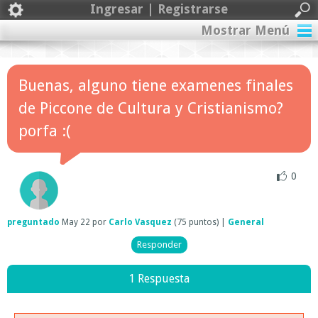
Ingresar | Registrarse
Mostrar Menú
Buenas, alguno tiene examenes finales
de Piccone de Cultura y Cristianismo?
porfa :(
0
preguntado
May 22
por
Carlo Vasquez
(
75
puntos)
|
General
1 Respuesta