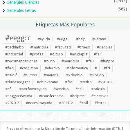
(2,833)
Generales Ciencias
(562)
Generales Letras
Etiquetas Más Populares
#eeggcc
#ayuda
#eeggll
#help
#verano
#cachimbo
#matricula
#facultad
#craest
#ciencias
#industrial
#profes
#dibujo
#ayudapls
#fa1
#recomendaciones
#pucp
#matrícula
#fa3
#funpro
#fa2
#cachimba
#electivo
#informatica
#
#fci
#caldif
#cursos
#material
#2dociclo
#hibrido
#dudaseeggcc
#cicloverano
#faci
#retiro
#2019-2
#cfil
#porfavorayuda
#4tociclo
#cal3
#calculo
#eeggcc#ayuda
#transferencia
#helpme
#electivos
#2020-2
#necesitoayuda
#2021-2
#civil
#letras
Servicio ofrecido por la Dirección de Tecnologías de Información (DTI). |