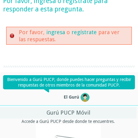
Por favor,
ingresa
o
regístrate
para
responder a esta pregunta.
Por favor,
ingresa
o
regístrate
para ver
las respuestas.
Bienvenido a Gurú PUCP, donde puedes hacer preguntas y recibir
respuestas de otros miembros de la comunidad PUCP.
El Gurú
Gurú PUCP Móvil
Accede a Gurú PUCP desde donde te encuentres.