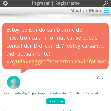
Ingresar | Registrarse
Mostrar Menú
Estoy pensando cambiarme de
mecatrónica a informática. Se puede
convalidar Didi con ED? (estoy cursando
didi actualmente)
#ayuda#eeggcc#mecatrónica#informátic
0
preguntado
May 18
por
Angelina Valverde
(
49
puntos)
|
General