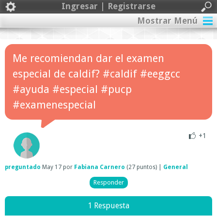
Ingresar | Registrarse
Mostrar Menú
Me recomiendan dar el examen
especial de caldif? #caldif #eeggcc
#ayuda #especial #pucp
#examenespecial
+1
preguntado
May 17
por
Fabiana Carnero
(
27
puntos)
|
General
1 Respuesta