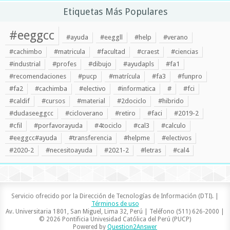
Etiquetas Más Populares
#eeggcc
#ayuda
#eeggll
#help
#verano
#cachimbo
#matricula
#facultad
#craest
#ciencias
#industrial
#profes
#dibujo
#ayudapls
#fa1
#recomendaciones
#pucp
#matrícula
#fa3
#funpro
#fa2
#cachimba
#electivo
#informatica
#
#fci
#caldif
#cursos
#material
#2dociclo
#hibrido
#dudaseeggcc
#cicloverano
#retiro
#faci
#2019-2
#cfil
#porfavorayuda
#4tociclo
#cal3
#calculo
#eeggcc#ayuda
#transferencia
#helpme
#electivos
#2020-2
#necesitoayuda
#2021-2
#letras
#cal4
Servicio ofrecido por la Dirección de Tecnologías de Información (DTI). |
Términos de uso
Av. Universitaria 1801, San Miguel, Lima 32, Perú | Teléfono (511) 626-2000 |
© 2026 Pontificia Univesidad Católica del Perú (PUCP)
Powered by
Question2Answer