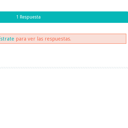
1 Respuesta
ístrate
para ver las respuestas.