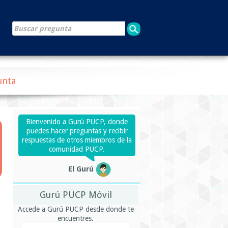
unta
Bienvenido a Gurú PUCP, donde
puedes hacer preguntas y recibir
respuestas de otros miembros de la
comunidad PUCP.
El Gurú
Gurú PUCP Móvil
Accede a Gurú PUCP desde donde te
encuentres.