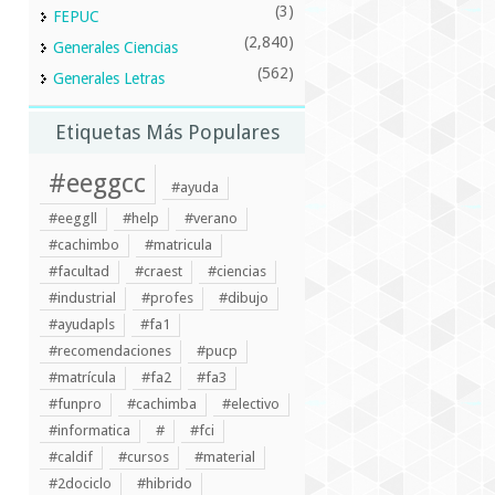
(3)
FEPUC
(2,840)
Generales Ciencias
(562)
Generales Letras
Etiquetas Más Populares
#eeggcc
#ayuda
#eeggll
#help
#verano
#cachimbo
#matricula
#facultad
#craest
#ciencias
#industrial
#profes
#dibujo
#ayudapls
#fa1
#recomendaciones
#pucp
#matrícula
#fa2
#fa3
#funpro
#cachimba
#electivo
#informatica
#
#fci
#caldif
#cursos
#material
#2dociclo
#hibrido