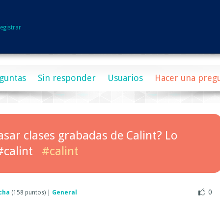
egistrar
guntas
Sin responder
Usuarios
Hacer una preg
sar clases grabadas de Calint? Lo
calint
#calint
0
cha
(
158
puntos)
|
General