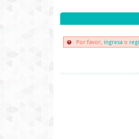
Por favor,
ingresa
o
reg