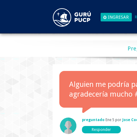
R
Pre
Alguien me podría pa
agradecería mucho #
preguntado
Ene 5
por
Jose Co