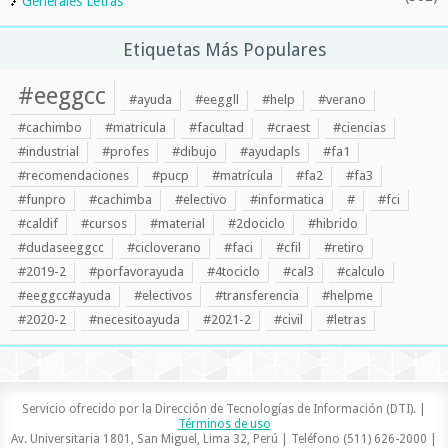
Generales Letras
Etiquetas Más Populares
#eeggcc
#ayuda
#eeggll
#help
#verano
#cachimbo
#matricula
#facultad
#craest
#ciencias
#industrial
#profes
#dibujo
#ayudapls
#fa1
#recomendaciones
#pucp
#matrícula
#fa2
#fa3
#funpro
#cachimba
#electivo
#informatica
#
#fci
#caldif
#cursos
#material
#2dociclo
#hibrido
#dudaseeggcc
#cicloverano
#faci
#cfil
#retiro
#2019-2
#porfavorayuda
#4tociclo
#cal3
#calculo
#eeggcc#ayuda
#electivos
#transferencia
#helpme
#2020-2
#necesitoayuda
#2021-2
#civil
#letras
Servicio ofrecido por la Dirección de Tecnologías de Información (DTI). |
Términos de uso
Av. Universitaria 1801, San Miguel, Lima 32, Perú | Teléfono (511) 626-2000 |