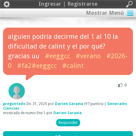
Ingresar | Registrarse
Mostrar Menú
alguien podría decirme del 1 al 10 la
dificultad de calint y el por qué?
gracias uu
#eeggcc
#verano
#2026-
0
#fa2#eeggcc
#calint
0
preguntado
Dic 31, 2025
por
Darien Saravia
(
97
puntos)
|
Generales
Ciencias
mostrada de nuevo
Ene 1
por
Darien Saravia