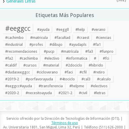
Generales Letras
Etiquetas Más Populares
#eeggcc
#ayuda
#eeggll
#help
#verano
#cachimbo
#matricula
#facultad
#craest
#ciencias
#industrial
#profes
#dibujo
#ayudapls
#fa1
#recomendaciones
#pucp
#matrícula
#fa3
#funpro
#fa2
#cachimba
#electivo
#informatica
#
#fci
#caldif
#cursos
#material
#2dociclo
#hibrido
#dudaseeggcc
#cicloverano
#faci
#cfil
#retiro
#2019-2
#porfavorayuda
#4tociclo
#cal3
#calculo
#eeggcc#ayuda
#transferencia
#helpme
#electivos
#2020-2
#necesitoayuda
#2021-2
#civil
#letras
Servicio ofrecido por la Dirección de Tecnologías de Información (DTI). |
Términos de uso
Av. Universitaria 1801, San Miguel, Lima 32, Perú | Teléfono (511) 626-2000 |