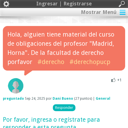
Ingresar | Registrarse
Mostrar Menú
Hola, alguien tiene material del curso
de obligaciones del profesor "Madrid,
Horna". De la facultad de derecho
porfavor
#derecho
#derechopucp
+1
preguntado
Sep 24, 2025
por
Dani Bueno
(
27
puntos)
|
General
Por favor,
ingresa
o
regístrate
para
responder a esta pregunta.