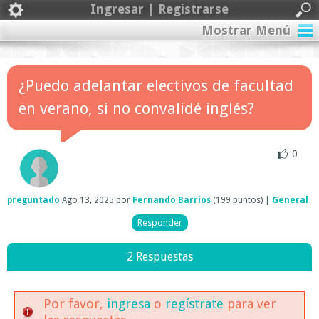
Ingresar | Registrarse
Mostrar Menú
¿Puedo adelantar electivos de facultad
en verano, si no convalidé inglés?
0
preguntado
Ago 13, 2025
por
Fernando Barrios
(
199
puntos)
|
General
2 Respuestas
Por favor,
ingresa
o
regístrate
para ver