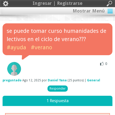
Ingresar | Registrarse
Mostrar Menú
se puede tomar curso humanidades de
lectivos en el ciclo de verano???
#ayuda
#verano
0
preguntado
Ago 12, 2025
por
Daniel Yana
(
25
puntos)
|
General
1 Respuesta