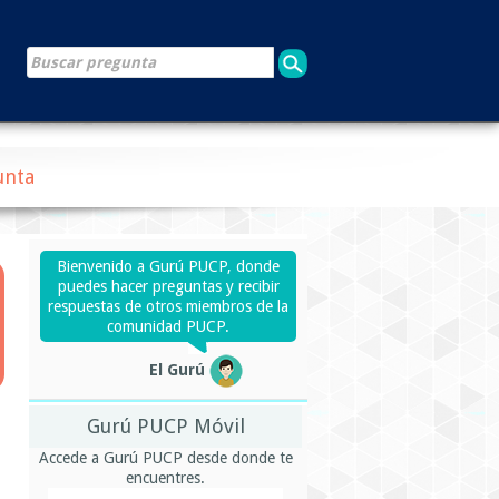
unta
Bienvenido a Gurú PUCP, donde
puedes hacer preguntas y recibir
respuestas de otros miembros de la
comunidad PUCP.
El Gurú
Gurú PUCP Móvil
Accede a Gurú PUCP desde donde te
encuentres.