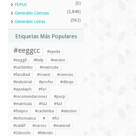
(3)
FEPUC
(2,840)
Generales Ciencias
(562)
Generales Letras
Etiquetas Más Populares
#eeggcc
#ayuda
#eeggll
#help
#verano
#cachimbo
#matricula
#facultad
#craest
#ciencias
#industrial
#profes
#dibujo
#ayudapls
#fa1
#recomendaciones
#pucp
#matrícula
#fa2
#fa3
#funpro
#cachimba
#electivo
#informatica
#
#fci
#caldif
#cursos
#material
#2dociclo
#hibrido