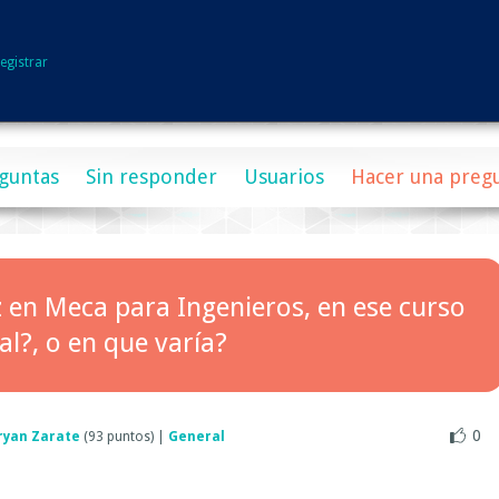
egistrar
guntas
Sin responder
Usuarios
Hacer una preg
 en Meca para Ingenieros, en ese curso
l?, o en que varía?
0
ryan Zarate
(
93
puntos)
|
General