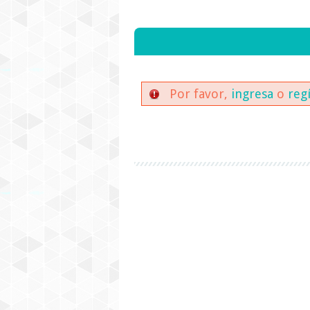
Por favor,
ingresa
o
reg