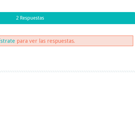
2 Respuestas
ístrate
para ver las respuestas.