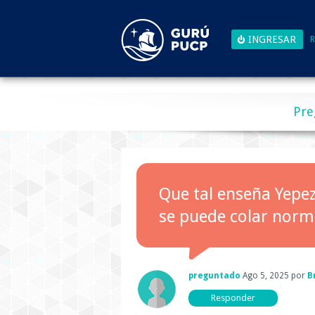
R
Pre
Que tal enseña Yepez
se puede colar norma
preguntado
Ago 5, 2025
por
B