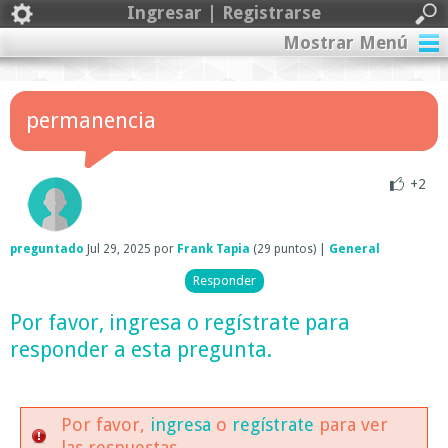
Ingresar | Registrarse
Mostrar Menú
permanencia
+2
preguntado
Jul 29, 2025
por
Frank Tapia
(
29
puntos)
|
General
Por favor,
ingresa
o
regístrate
para
responder a esta pregunta.
Por favor,
ingresa
o
regístrate
para ver
las respuestas.