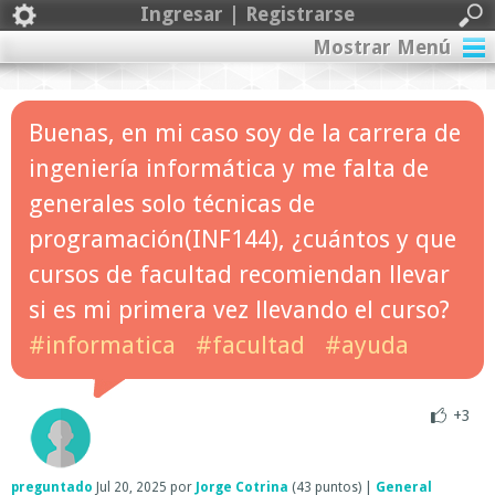
Ingresar | Registrarse
Mostrar Menú
Buenas, en mi caso soy de la carrera de
ingeniería informática y me falta de
generales solo técnicas de
programación(INF144), ¿cuántos y que
cursos de facultad recomiendan llevar
si es mi primera vez llevando el curso?
#informatica
#facultad
#ayuda
+3
preguntado
Jul 20, 2025
por
Jorge Cotrina
(
43
puntos)
|
General