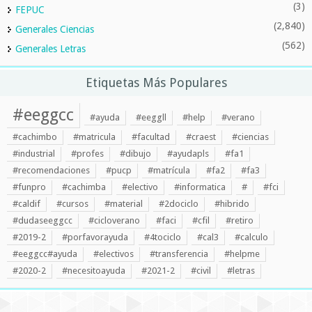
(3)
FEPUC
(2,840)
Generales Ciencias
(562)
Generales Letras
Etiquetas Más Populares
#eeggcc
#ayuda
#eeggll
#help
#verano
#cachimbo
#matricula
#facultad
#craest
#ciencias
#industrial
#profes
#dibujo
#ayudapls
#fa1
#recomendaciones
#pucp
#matrícula
#fa2
#fa3
#funpro
#cachimba
#electivo
#informatica
#
#fci
#caldif
#cursos
#material
#2dociclo
#hibrido
#dudaseeggcc
#cicloverano
#faci
#cfil
#retiro
#2019-2
#porfavorayuda
#4tociclo
#cal3
#calculo
#eeggcc#ayuda
#electivos
#transferencia
#helpme
#2020-2
#necesitoayuda
#2021-2
#civil
#letras