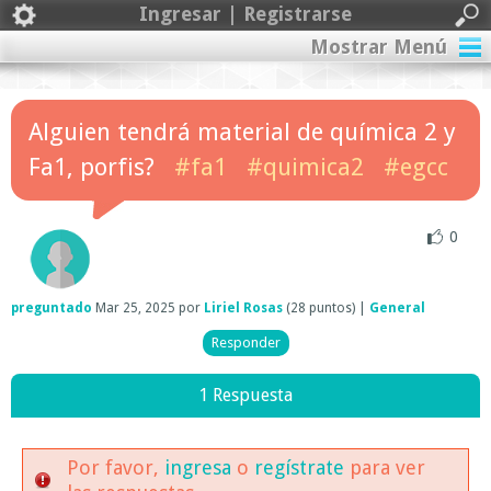
Ingresar | Registrarse
Mostrar Menú
Alguien tendrá material de química 2 y
Fa1, porfis?
#fa1
#quimica2
#egcc
0
preguntado
Mar 25, 2025
por
Liriel Rosas
(
28
puntos)
|
General
1 Respuesta
Por favor,
ingresa
o
regístrate
para ver