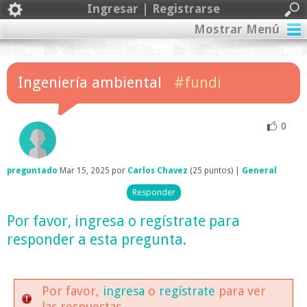
Ingresar | Registrarse
Mostrar Menú
Ingeniería ambiental
#fundi
0
preguntado
Mar 15, 2025
por
Carlos Chavez
(
25
puntos)
|
General
Por favor,
ingresa
o
regístrate
para
responder a esta pregunta.
Por favor,
ingresa
o
regístrate
para ver
las respuestas.