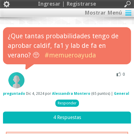
Ingresar | Registrarse
Mostrar Menú
¿Que tantas probabilidades tengo de
aprobar caldif, fa1 y lab de fa en
verano? 🥺
#memueroayuda
0
preguntado
Dic 4, 2024
por
Alessandra Montero
(
65
puntos)
|
General
4 Respuestas