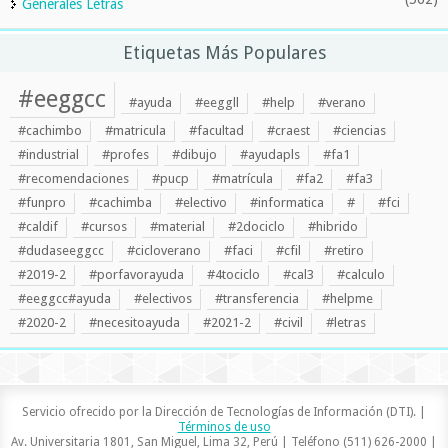
Generales Letras
Etiquetas Más Populares
#eeggcc
#ayuda
#eeggll
#help
#verano
#cachimbo
#matricula
#facultad
#craest
#ciencias
#industrial
#profes
#dibujo
#ayudapls
#fa1
#recomendaciones
#pucp
#matrícula
#fa2
#fa3
#funpro
#cachimba
#electivo
#informatica
#
#fci
#caldif
#cursos
#material
#2dociclo
#hibrido
#dudaseeggcc
#cicloverano
#faci
#cfil
#retiro
#2019-2
#porfavorayuda
#4tociclo
#cal3
#calculo
#eeggcc#ayuda
#electivos
#transferencia
#helpme
#2020-2
#necesitoayuda
#2021-2
#civil
#letras
Servicio ofrecido por la Dirección de Tecnologías de Información (DTI). |
Términos de uso
Av. Universitaria 1801, San Miguel, Lima 32, Perú | Teléfono (511) 626-2000 |