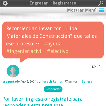
Ingresar | Registrarse
Mostrar Menú
Recomiendan llevar con L.Lipa
Materiales de Construccion? que tal es
ese profesor??
#ayuda
#ingenieriacivil
#electivo
+1
preguntado
Ago 6, 2024
por
Joseph Ramos
(
77
puntos)
|
General
Por favor,
ingresa
o
regístrate
para
responder a esta pregunta.