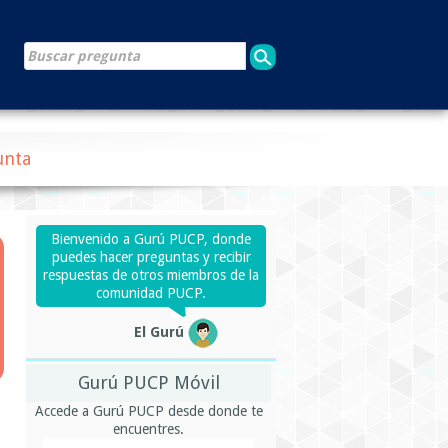
unta
Bienvenido a Gurú PUCP, donde
puedes hacer preguntas y recibir
respuestas de otros miembros de la
comunidad PUCP.
El Gurú
Gurú PUCP Móvil
Accede a Gurú PUCP desde donde te
encuentres.