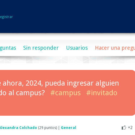
egistrar
guntas
Sin responder
Usuarios
Hacer una preg
e ahora, 2024, pueda ingresar alguien
do al campus?
#campus
#invitado
+2
Alexandra Colchado
(
29
puntos)
|
General