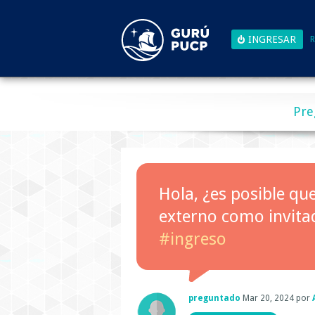
R
Pre
Hola, ¿es posible qu
externo como invita
#ingreso
preguntado
Mar 20, 2024
por