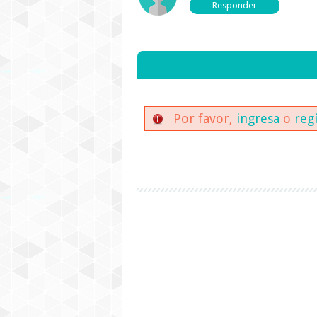
Por favor,
ingresa
o
reg