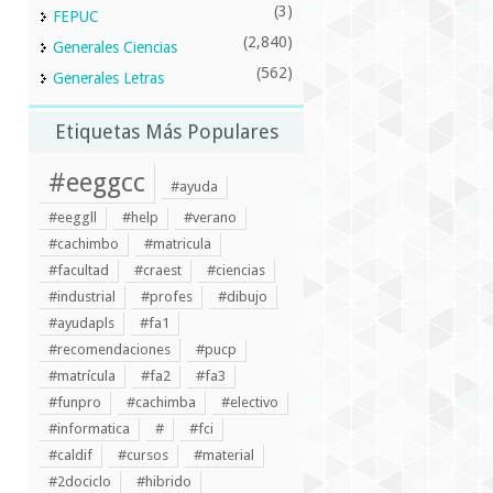
(3)
FEPUC
(2,840)
Generales Ciencias
(562)
Generales Letras
Etiquetas Más Populares
#eeggcc
#ayuda
#eeggll
#help
#verano
#cachimbo
#matricula
#facultad
#craest
#ciencias
#industrial
#profes
#dibujo
#ayudapls
#fa1
#recomendaciones
#pucp
#matrícula
#fa2
#fa3
#funpro
#cachimba
#electivo
#informatica
#
#fci
#caldif
#cursos
#material
#2dociclo
#hibrido