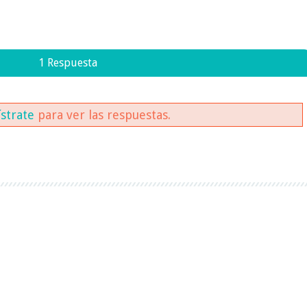
1 Respuesta
ístrate
para ver las respuestas.