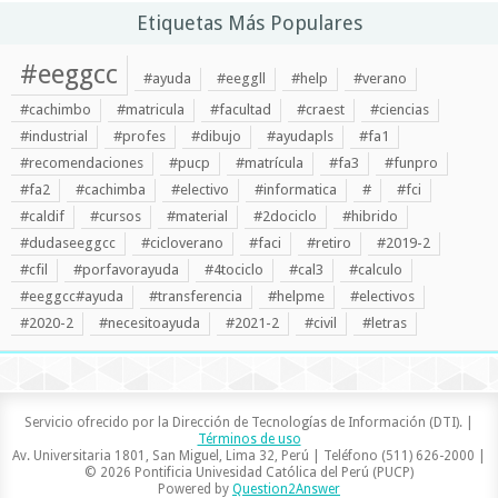
Etiquetas Más Populares
#eeggcc
#ayuda
#eeggll
#help
#verano
#cachimbo
#matricula
#facultad
#craest
#ciencias
#industrial
#profes
#dibujo
#ayudapls
#fa1
#recomendaciones
#pucp
#matrícula
#fa3
#funpro
#fa2
#cachimba
#electivo
#informatica
#
#fci
#caldif
#cursos
#material
#2dociclo
#hibrido
#dudaseeggcc
#cicloverano
#faci
#retiro
#2019-2
#cfil
#porfavorayuda
#4tociclo
#cal3
#calculo
#eeggcc#ayuda
#transferencia
#helpme
#electivos
#2020-2
#necesitoayuda
#2021-2
#civil
#letras
Servicio ofrecido por la Dirección de Tecnologías de Información (DTI). |
Términos de uso
Av. Universitaria 1801, San Miguel, Lima 32, Perú | Teléfono (511) 626-2000 |
© 2026 Pontificia Univesidad Católica del Perú (PUCP)
Powered by
Question2Answer