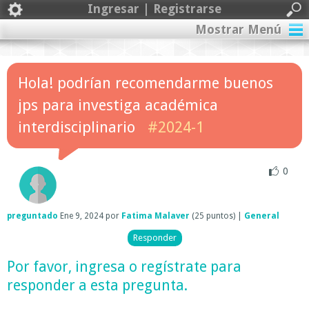
Ingresar | Registrarse
Mostrar Menú
Hola! podrían recomendarme buenos
jps para investiga académica
interdisciplinario
#2024-1
0
preguntado
Ene 9, 2024
por
Fatima Malaver
(
25
puntos)
|
General
Por favor,
ingresa
o
regístrate
para
responder a esta pregunta.