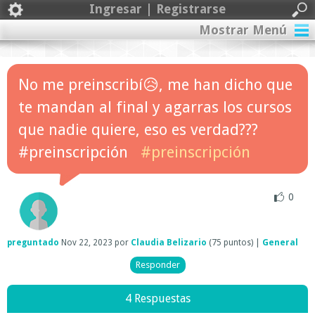
Ingresar | Registrarse
Mostrar Menú
No me preinscribí😥, me han dicho que
te mandan al final y agarras los cursos
que nadie quiere, eso es verdad???
#preinscripción
#preinscripción
0
preguntado
Nov 22, 2023
por
Claudia Belizario
(
75
puntos)
|
General
4 Respuestas