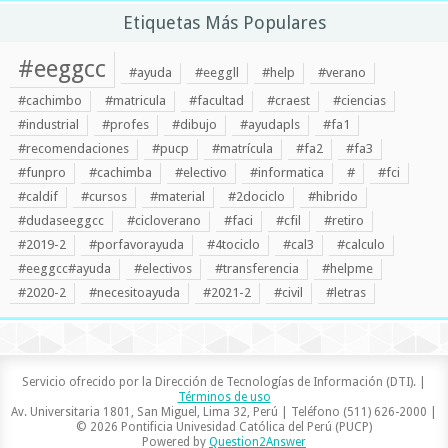
Etiquetas Más Populares
#eeggcc
#ayuda
#eeggll
#help
#verano
#cachimbo
#matricula
#facultad
#craest
#ciencias
#industrial
#profes
#dibujo
#ayudapls
#fa1
#recomendaciones
#pucp
#matrícula
#fa2
#fa3
#funpro
#cachimba
#electivo
#informatica
#
#fci
#caldif
#cursos
#material
#2dociclo
#hibrido
#dudaseeggcc
#cicloverano
#faci
#cfil
#retiro
#2019-2
#porfavorayuda
#4tociclo
#cal3
#calculo
#eeggcc#ayuda
#electivos
#transferencia
#helpme
#2020-2
#necesitoayuda
#2021-2
#civil
#letras
Servicio ofrecido por la Dirección de Tecnologías de Información (DTI). |
Términos de uso
Av. Universitaria 1801, San Miguel, Lima 32, Perú | Teléfono (511) 626-2000 |
© 2026 Pontificia Univesidad Católica del Perú (PUCP)
Powered by
Question2Answer