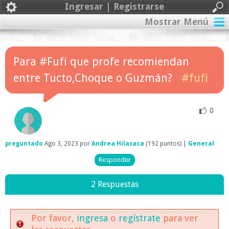
Ingresar | Registrarse
Mostrar Menú
Para #Fufi que profe recomiendan
entre Tucto,Choque o Guzmán?
#fufi
0
preguntado
Ago 3, 2023
por
Andrea Hilasaca
(
192
puntos)
|
General
2 Respuestas
Por favor,
ingresa
o
regístrate
para ver