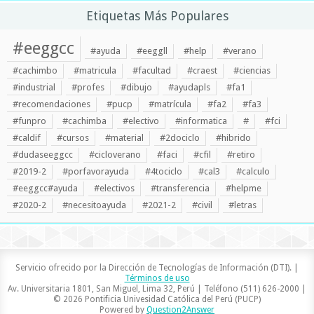
Etiquetas Más Populares
#eeggcc
#ayuda
#eeggll
#help
#verano
#cachimbo
#matricula
#facultad
#craest
#ciencias
#industrial
#profes
#dibujo
#ayudapls
#fa1
#recomendaciones
#pucp
#matrícula
#fa2
#fa3
#funpro
#cachimba
#electivo
#informatica
#
#fci
#caldif
#cursos
#material
#2dociclo
#hibrido
#dudaseeggcc
#cicloverano
#faci
#cfil
#retiro
#2019-2
#porfavorayuda
#4tociclo
#cal3
#calculo
#eeggcc#ayuda
#electivos
#transferencia
#helpme
#2020-2
#necesitoayuda
#2021-2
#civil
#letras
Servicio ofrecido por la Dirección de Tecnologías de Información (DTI). |
Términos de uso
Av. Universitaria 1801, San Miguel, Lima 32, Perú | Teléfono (511) 626-2000 |
© 2026 Pontificia Univesidad Católica del Perú (PUCP)
Powered by
Question2Answer