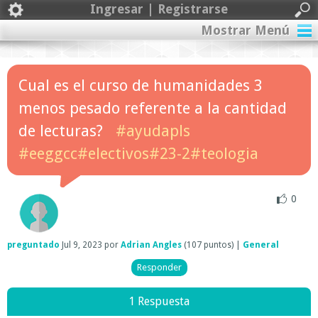
Ingresar | Registrarse
Mostrar Menú
Cual es el curso de humanidades 3
menos pesado referente a la cantidad
de lecturas?
#ayudapls
#eeggcc#electivos#23-2#teologia
0
preguntado
Jul 9, 2023
por
Adrian Angles
(
107
puntos)
|
General
1 Respuesta