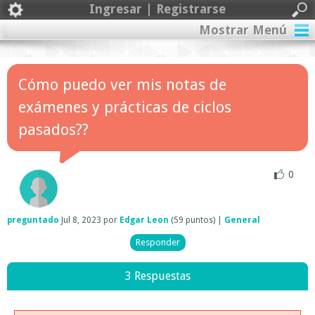
Ingresar | Registrarse
Mostrar Menú
Cómo puedo ver mis notas de
exámenes y prácticas de ciclos
pasados??
0
preguntado
Jul 8, 2023
por
Edgar Leon
(
59
puntos)
|
General
3 Respuestas