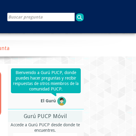
unta
Bienvenido a Gurú PUCP, donde
puedes hacer preguntas y recibir
respuestas de otros miembros de la
comunidad PUCP.
El Gurú
Gurú PUCP Móvil
Accede a Gurú PUCP desde donde te
encuentres.