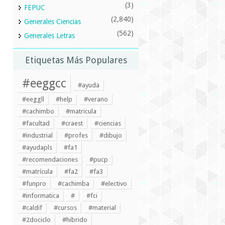
(3)
FEPUC
(2,840)
Generales Ciencias
(562)
Generales Letras
Etiquetas Más Populares
#eeggcc
#ayuda
#eeggll
#help
#verano
#cachimbo
#matricula
#facultad
#craest
#ciencias
#industrial
#profes
#dibujo
#ayudapls
#fa1
#recomendaciones
#pucp
#matrícula
#fa2
#fa3
#funpro
#cachimba
#electivo
#informatica
#
#fci
#caldif
#cursos
#material
#2dociclo
#hibrido