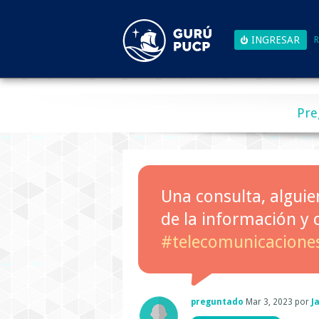
R
Pre
Una consulta, alguie
de la información y
#telecomunicacione
preguntado
Mar 3, 2023
por
J