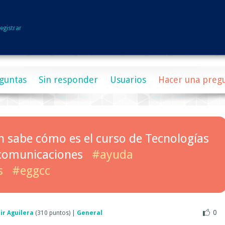
egistrar
guntas
Sin responder
Usuarios
Hacer una preg
n sabe cómo es el curso de Tecnologías
 comunicaciones
#ayuda
s
#eggcc
0
air Aguilera
(
310
puntos)
|
General