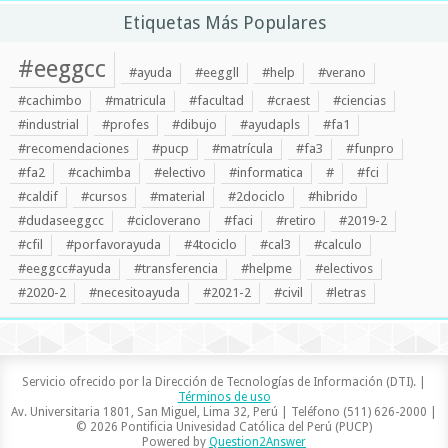
Etiquetas Más Populares
#eeggcc
#ayuda
#eeggll
#help
#verano
#cachimbo
#matricula
#facultad
#craest
#ciencias
#industrial
#profes
#dibujo
#ayudapls
#fa1
#recomendaciones
#pucp
#matrícula
#fa3
#funpro
#fa2
#cachimba
#electivo
#informatica
#
#fci
#caldif
#cursos
#material
#2dociclo
#hibrido
#dudaseeggcc
#cicloverano
#faci
#retiro
#2019-2
#cfil
#porfavorayuda
#4tociclo
#cal3
#calculo
#eeggcc#ayuda
#transferencia
#helpme
#electivos
#2020-2
#necesitoayuda
#2021-2
#civil
#letras
Servicio ofrecido por la Dirección de Tecnologías de Información (DTI). |
Términos de uso
Av. Universitaria 1801, San Miguel, Lima 32, Perú | Teléfono (511) 626-2000 |
© 2026 Pontificia Univesidad Católica del Perú (PUCP)
Powered by
Question2Answer