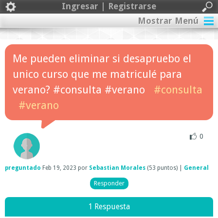
Ingresar | Registrarse
Mostrar Menú
Me pueden eliminar si desapruebo el
unico curso que me matriculé para
verano? #consulta #verano
#consulta
#verano
0
preguntado
Feb 19, 2023
por
Sebastian Morales
(
53
puntos)
|
General
1 Respuesta