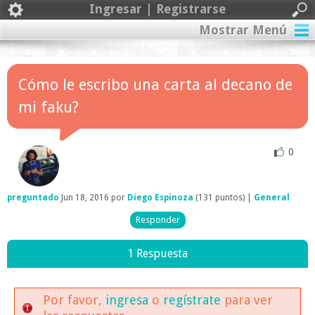
Ingresar | Registrarse
Mostrar Menú
Cómo le escribo una carta al decano de
mi faku?
0
preguntado
Jun 18, 2016
por
Diego Espinoza
(
131
puntos)
|
General
1 Respuesta
Por favor,
ingresa
o
regístrate
para ver