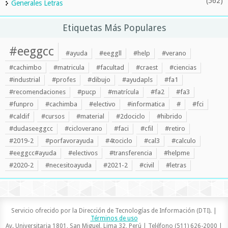
(562)
Generales Letras
Etiquetas Más Populares
#eeggcc
#ayuda
#eeggll
#help
#verano
#cachimbo
#matricula
#facultad
#craest
#ciencias
#industrial
#profes
#dibujo
#ayudapls
#fa1
#recomendaciones
#pucp
#matrícula
#fa2
#fa3
#funpro
#cachimba
#electivo
#informatica
#
#fci
#caldif
#cursos
#material
#2dociclo
#hibrido
#dudaseeggcc
#cicloverano
#faci
#cfil
#retiro
#2019-2
#porfavorayuda
#4tociclo
#cal3
#calculo
#eeggcc#ayuda
#electivos
#transferencia
#helpme
#2020-2
#necesitoayuda
#2021-2
#civil
#letras
Servicio ofrecido por la Dirección de Tecnologías de Información (DTI). |
Términos de uso
Av. Universitaria 1801, San Miguel, Lima 32, Perú | Teléfono (511) 626-2000 |