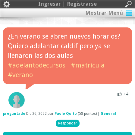
Ingresar | Registrarse
Mostrar Menú
¿En verano se abren nuevos horarios?
Quiero adelantar caldif pero ya se
llenaron las dos aulas
#adelantodecursos
#matrícula
#verano
+4
preguntado
Dic 26, 2022
por
Paolo Quito
(
58
puntos)
|
General