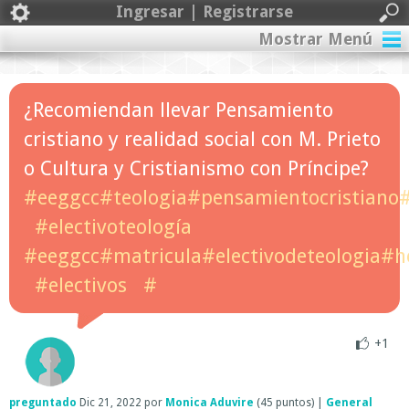
Ingresar | Registrarse
Mostrar Menú
¿Recomiendan llevar Pensamiento
cristiano y realidad social con M. Prieto
o Cultura y Cristianismo con Príncipe?
#eeggcc#teologia#pensamientocristiano
#electivoteología
#eeggcc#matricula#electivodeteologia#h
#electivos
#
+1
preguntado
Dic 21, 2022
por
Monica Aduvire
(
45
puntos)
|
General