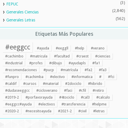
(3)
FEPUC
(2,840)
Generales Ciencias
(562)
Generales Letras
Etiquetas Más Populares
#eeggcc
#ayuda
#eeggll
#help
#verano
#cachimbo
#matricula
#facultad
#craest
#ciencias
#industrial
#profes
#dibujo
#ayudapls
#fa1
#recomendaciones
#pucp
#matrícula
#fa2
#fa3
#funpro
#cachimba
#electivo
#informatica
#
#fci
#caldif
#cursos
#material
#2dociclo
#hibrido
#dudaseeggcc
#cicloverano
#faci
#cfil
#retiro
#2019-2
#porfavorayuda
#4tociclo
#cal3
#calculo
#eeggcc#ayuda
#electivos
#transferencia
#helpme
#2020-2
#necesitoayuda
#2021-2
#civil
#letras