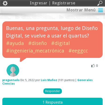
Ingresar | Registrarse
Mostrar Menú
Buenas, una pregunta, luego de Diseño
Digital, se vuelve a usar el quartus?
#ayuda
#diseño
#digital
#ingeniería_mecatrónica
#eeggcc
0
preguntado
Dic 5, 2022
por
Luis Muñoz
(
101
puntos)
|
Generales
Ciencias
1 Respuesta