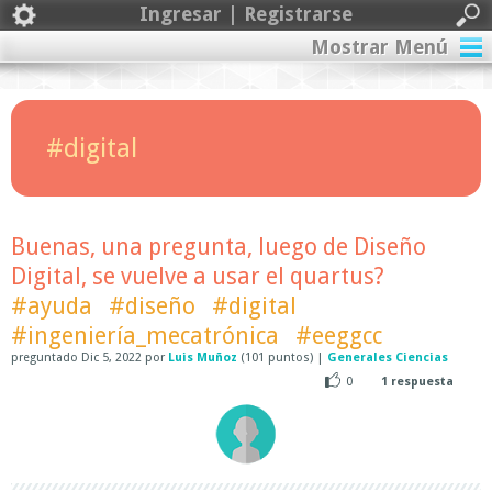
Ingresar | Registrarse
Mostrar Menú
#digital
Buenas, una pregunta, luego de Diseño
Digital, se vuelve a usar el quartus?
#ayuda
#diseño
#digital
#ingeniería_mecatrónica
#eeggcc
preguntado
Dic 5, 2022
por
Luis Muñoz
(
101
puntos)
|
Generales Ciencias
0
1
respuesta