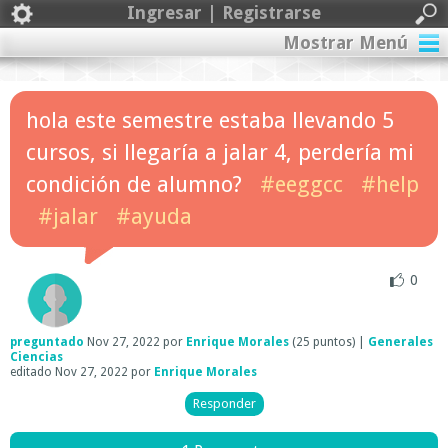
Ingresar | Registrarse
Mostrar Menú
hola este semestre estaba llevando 5
cursos, si llegaría a jalar 4, perdería mi
condición de alumno?
#eeggcc
#help
#jalar
#ayuda
0
preguntado
Nov 27, 2022
por
Enrique Morales
(
25
puntos)
|
Generales
Ciencias
editado
Nov 27, 2022
por
Enrique Morales