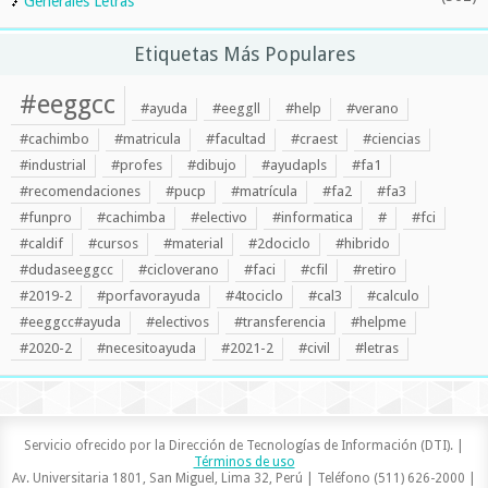
Generales Letras
Etiquetas Más Populares
#eeggcc
#ayuda
#eeggll
#help
#verano
#cachimbo
#matricula
#facultad
#craest
#ciencias
#industrial
#profes
#dibujo
#ayudapls
#fa1
#recomendaciones
#pucp
#matrícula
#fa2
#fa3
#funpro
#cachimba
#electivo
#informatica
#
#fci
#caldif
#cursos
#material
#2dociclo
#hibrido
#dudaseeggcc
#cicloverano
#faci
#cfil
#retiro
#2019-2
#porfavorayuda
#4tociclo
#cal3
#calculo
#eeggcc#ayuda
#electivos
#transferencia
#helpme
#2020-2
#necesitoayuda
#2021-2
#civil
#letras
Servicio ofrecido por la Dirección de Tecnologías de Información (DTI). |
Términos de uso
Av. Universitaria 1801, San Miguel, Lima 32, Perú | Teléfono (511) 626-2000 |