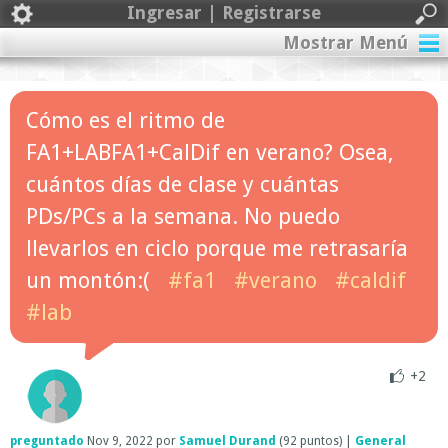
Ingresar | Registrarse
Mostrar Menú
Cómo es el ritmo de
FA1+LABFA1+CalDif en verano? Osea,
cuántos días de clase y cuántas
PDs/PCs a la semana. No puedo
llevarlos en ciclo porque me retrasaría
un montón:(
#fa1
#verano
#caldif
#lab
+2
preguntado
Nov 9, 2022
por
Samuel Durand
(
92
puntos)
|
General