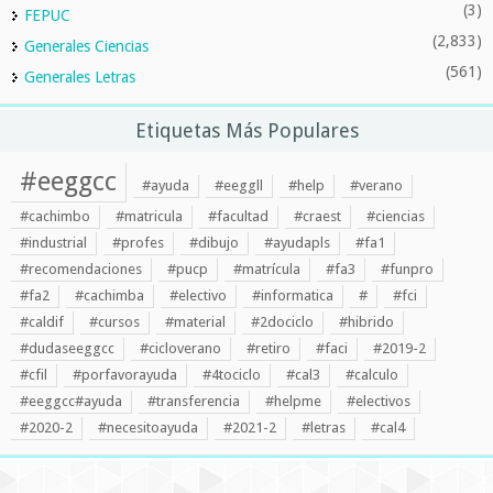
(3)
FEPUC
(2,833)
Generales Ciencias
(561)
Generales Letras
Etiquetas Más Populares
#eeggcc
#ayuda
#eeggll
#help
#verano
#cachimbo
#matricula
#facultad
#craest
#ciencias
#industrial
#profes
#dibujo
#ayudapls
#fa1
#recomendaciones
#pucp
#matrícula
#fa3
#funpro
#fa2
#cachimba
#electivo
#informatica
#
#fci
#caldif
#cursos
#material
#2dociclo
#hibrido
#dudaseeggcc
#cicloverano
#retiro
#faci
#2019-2
#cfil
#porfavorayuda
#4tociclo
#cal3
#calculo
#eeggcc#ayuda
#transferencia
#helpme
#electivos
#2020-2
#necesitoayuda
#2021-2
#letras
#cal4