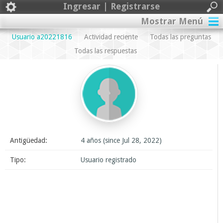
Ingresar | Registrarse
Mostrar Menú
Usuario a20221816
Actividad reciente
Todas las preguntas
Todas las respuestas
Antigüedad:
4 años (since Jul 28, 2022)
Tipo:
Usuario registrado