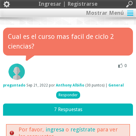
Ingresar | Registrarse
Mostrar Menú
Cual es el curso mas facil de ciclo 2
ciencias?
0
preguntado
Sep 21, 2022
por
Anthony Albiño
(
30
puntos)
|
General
7 Respuestas
Por favor,
ingresa
o
regístrate
para ver