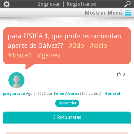
Ingresar | Registrarse
Mostrar Menú
para FISICA 1, que profe recomiendan
aparte de Gálvez??
#2do
#ciclo
#fisica1
#galvez
0
preguntado
Ago 2, 2022
por
Belen Alvarez
(
165
puntos)
|
General
3 Respuestas