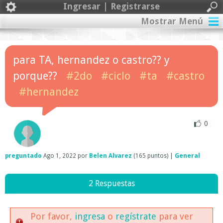
Ingresar | Registrarse
Mostrar Menú
para TA, hernandez o castro?? y
porque??
#2do
#ciclo
#ta
#castro
#hernandez
0
preguntado
Ago 1, 2022
por
Belen Alvarez
(
165
puntos)
|
General
2 Respuestas
Por favor,
ingresa
o
regístrate
para ver